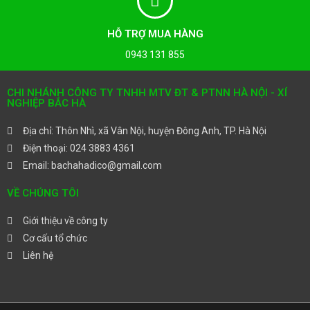
HỖ TRỢ MUA HÀNG
0943 131 855
CHI NHÁNH CÔNG TY TNHH MTV ĐT & PTNN HÀ NỘI - XÍ
NGHIỆP BẮC HÀ
Địa chỉ: Thôn Nhì, xã Vân Nội, huyện Đông Anh, TP. Hà Nội
Điện thoại: 024 3883 4361
Email: bachahadico@gmail.com
VỀ CHÚNG TÔI
Giới thiệu về công ty
Cơ cấu tổ chức
Liên hệ