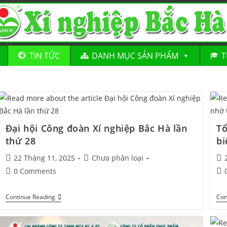
TIN TỨC
DANH MỤC SẢN PHẨM
T
Đại hội Công đoàn Xí nghiệp Bắc Hà lần
Tổ
thứ 28
bi
22 Tháng 11, 2025
Chưa phân loại
0 Comments
Continue Reading
Con