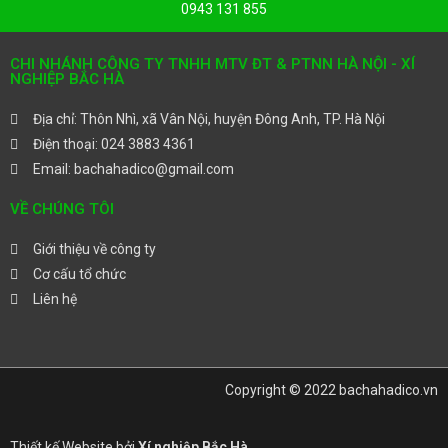
0943 131 855
CHI NHÁNH CÔNG TY TNHH MTV ĐT & PTNN HÀ NỘI - XÍ
NGHIỆP BẮC HÀ
Địa chỉ: Thôn Nhì, xã Vân Nội, huyện Đông Anh, TP. Hà Nội
Điện thoại: 024 3883 4361
Email: bachahadico@gmail.com
VỀ CHÚNG TÔI
Giới thiệu về công ty
Cơ cấu tổ chức
Liên hệ
Copyright © 2022 bachahadico.vn
Thiết kế Website bởi
Xí nghiệp Bắc Hà