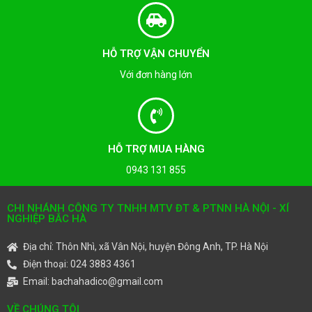
HỖ TRỢ VẬN CHUYỂN
Với đơn hàng lớn
HỖ TRỢ MUA HÀNG
0943 131 855
CHI NHÁNH CÔNG TY TNHH MTV ĐT & PTNN HÀ NỘI - XÍ
NGHIỆP BẮC HÀ
Địa chỉ: Thôn Nhì, xã Vân Nội, huyện Đông Anh, TP. Hà Nội
Điện thoại: 024 3883 4361
Email: bachahadico@gmail.com
VỀ CHÚNG TÔI