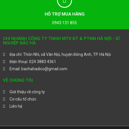
HỖ TRỢ MUA HÀNG
0943 131 855
CHI NHÁNH CÔNG TY TNHH MTV ĐT & PTNN HÀ NỘI - XÍ
NGHIỆP BẮC HÀ
Địa chỉ: Thôn Nhì, xã Vân Nội, huyện Đông Anh, TP. Hà Nội
Điện thoại: 024 3883 4361
Email: bachahadico@gmail.com
VỀ CHÚNG TÔI
Giới thiệu về công ty
Cơ cấu tổ chức
Liên hệ