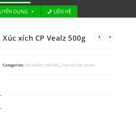
UYỂN DỤNG
LIÊN HỆ
Xúc xích CP Vealz 500g
Categories:
Sản phẩm chế biến
,
Toàn bộ sản phẩm