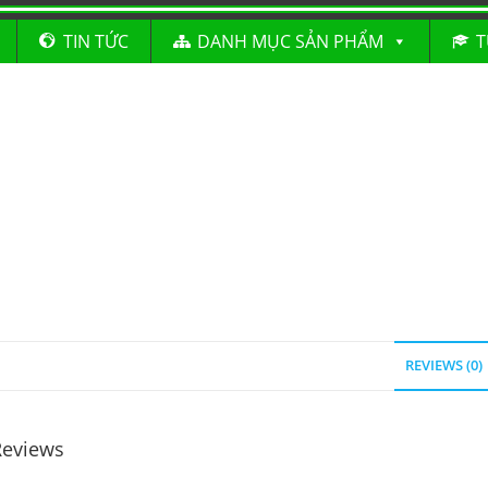
TIN TỨC
DANH MỤC SẢN PHẨM
T
REVIEWS (0)
Reviews