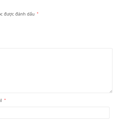
ộc được đánh dấu
*
il
*