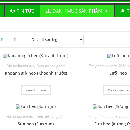
TIN TỨC
DANH MỤC SẢN PHẨM
T
Sản phẩm thịt heo
,
Toàn bộ sản phẩm
Sản phẩm thịt heo
,
Toàn b
Khoanh giò heo (Khoanh trước)
Lưỡi heo
Read more
Read more
Sản phẩm thịt heo
,
Toàn bộ sản phẩm
Sản phẩm thịt heo
,
Toàn b
Sụn heo (Sụn vụn)
Sụn heo (Xương ứ