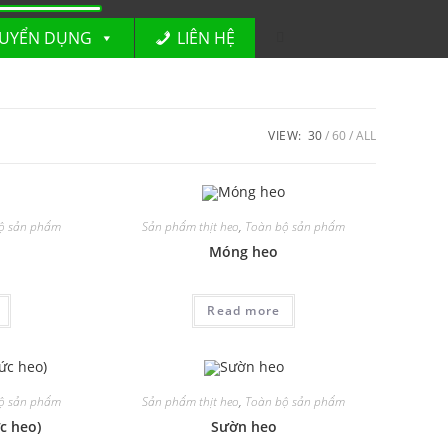
UYỂN DỤNG
LIÊN HỆ
VIEW:
30
60
ALL
ộ sản phẩm
Sản phẩm thịt heo
,
Toàn bộ sản phẩm
Móng heo
Read more
ộ sản phẩm
Sản phẩm thịt heo
,
Toàn bộ sản phẩm
c heo)
Sườn heo