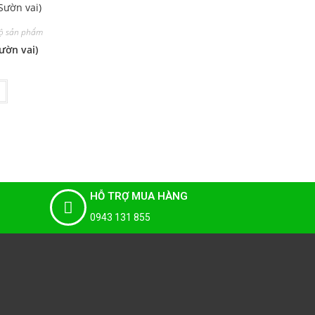
ộ sản phẩm
ườn vai)
HỖ TRỢ MUA HÀNG
0943 131 855