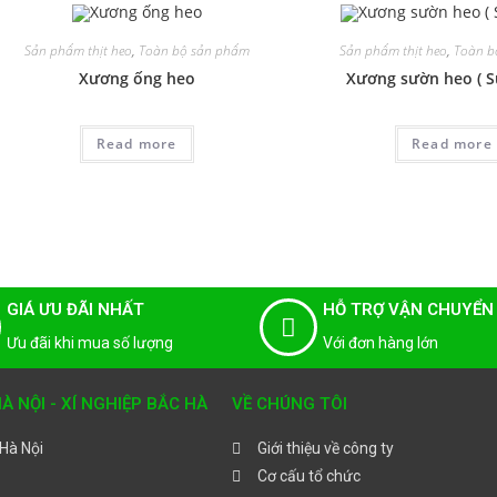
Sản phẩm thịt heo
,
Toàn bộ sản phẩm
Sản phẩm thịt heo
,
Toàn b
Xương ống heo
Xương sườn heo ( S
Read more
Read more
GIÁ ƯU ĐÃI NHẤT
HỖ TRỢ VẬN CHUYỂN
Ưu đãi khi mua số lượng
Với đơn hàng lớn
 NỘI - XÍ NGHIỆP BẮC HÀ
VỀ CHÚNG TÔI
 Hà Nội
Giới thiệu về công ty
Cơ cấu tổ chức