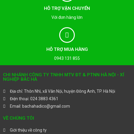
HỖ TRỢ VẬN CHUYỂN
Với đơn hàng lớn
HỖ TRỢ MUA HÀNG
0943 131 855
CHI NHÁNH CÔNG TY TNHH MTV ĐT & PTNN HÀ NỘI - XÍ
NGHIỆP BẮC HÀ
Địa chỉ: Thôn Nhì, xã Vân Nội, huyện Đông Anh, TP. Hà Nội
Điện thoại: 024 3883 4361
Email: bachahadico@gmail.com
VỀ CHÚNG TÔI
Giới thiệu về công ty