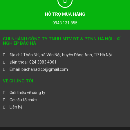
HỖ TRỢ MUA HÀNG
0943 131 855
CHI NHÁNH CÔNG TY TNHH MTV ĐT & PTNN HÀ NỘI - XÍ
NGHIỆP BẮC HÀ
Địa chỉ: Thôn Nhì, xã Vân Nội, huyện Đông Anh, TP. Hà Nội
Điện thoại: 024 3883 4361
Email: bachahadico@gmail.com
VỀ CHÚNG TÔI
Giới thiệu về công ty
Cơ cấu tổ chức
Liên hệ