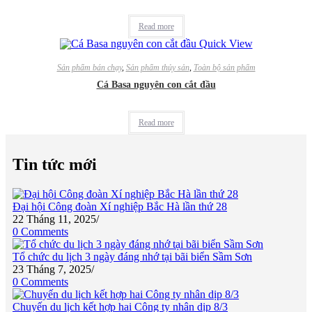
Read more
Quick View
Sản phẩm bán chạy
,
Sản phẩm thủy sản
,
Toàn bộ sản phẩm
Cá Basa nguyên con cắt đầu
Read more
Tin tức mới
Đại hội Công đoàn Xí nghiệp Bắc Hà lần thứ 28
22 Tháng 11, 2025
/
0 Comments
Tổ chức du lịch 3 ngày đáng nhớ tại bãi biển Sầm Sơn
23 Tháng 7, 2025
/
0 Comments
Chuyến du lịch kết hợp hai Công ty nhân dịp 8/3