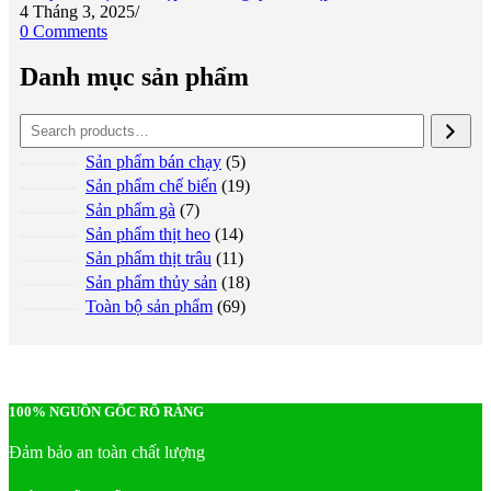
4 Tháng 3, 2025
/
0 Comments
Danh mục sản phẩm
5
Sản phẩm bán chạy
5
products
19
Sản phẩm chế biến
19
products
7
Sản phẩm gà
7
products
14
Sản phẩm thịt heo
14
products
11
Sản phẩm thịt trâu
11
products
18
Sản phẩm thủy sản
18
products
69
Toàn bộ sản phẩm
69
products
100% NGUỒN GỐC RÕ RÀNG
Đảm bảo an toàn chất lượng