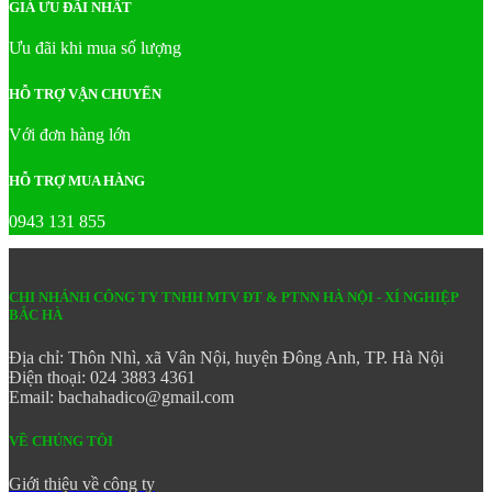
GIÁ ƯU ĐÃI NHẤT
Ưu đãi khi mua số lượng
HỖ TRỢ VẬN CHUYỂN
Với đơn hàng lớn
HỖ TRỢ MUA HÀNG
0943 131 855
CHI NHÁNH CÔNG TY TNHH MTV ĐT & PTNN HÀ NỘI - XÍ NGHIỆP
BẮC HÀ
Địa chỉ: Thôn Nhì, xã Vân Nội, huyện Đông Anh, TP. Hà Nội
Điện thoại: 024 3883 4361
Email: bachahadico@gmail.com
VỀ CHÚNG TÔI
Giới thiệu về công ty